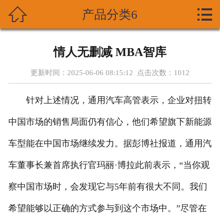



产品分类6
首页
关于我们
情人无删减 MBA智库
产品展示
更新时间：2025-06-06 08:15:12 点击次数：
1012
新闻资讯
针对上述情况，通用汽车高管表示，企业对扭转
技术支持
中国市场的销售局面仍有信心，他们希望旗下新能源
资质荣誉
车型能在中国市场继续发力。据彭博社报道，通用汽
车董事长兼首席执行官玛丽·博拉此前表示，“当你观
成功案列
察中国市场时，会发现它与5年前有很大不同。我们
在线留言
希望能够以正确的方式参与到这个市场中。”尽管在
联系我们